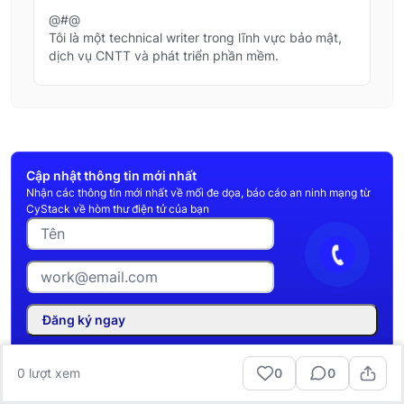
@#@
Tôi là một technical writer trong lĩnh vực bảo mật,
dịch vụ CNTT và phát triển phần mềm.
Cập nhật thông tin mới nhất
Nhận các thông tin mới nhất về mối đe dọa, báo cáo an ninh mạng từ
CyStack về hòm thư điện tử của bạn
Đăng ký ngay
0
lượt xem
0
0