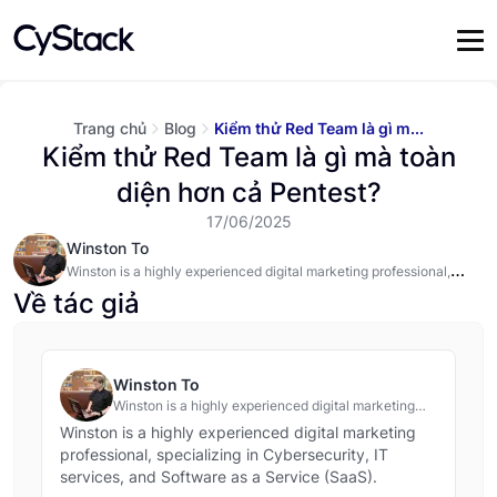
Trang chủ
Blog
Kiểm thử Red Team là gì m...
Kiểm thử Red Team là gì mà toàn
diện hơn cả Pentest?
17/06/2025
Winston To
Winston is a highly experienced digital marketing professional,
specializing in Cybersecurity, IT services, and Software as a
Về tác giả
Service (SaaS). @#@ Tôi là một technical writer trong lĩnh vực bảo
mật, dịch vụ CNTT và phát triển phần mềm.
Winston To
Winston is a highly experienced digital marketing
professional, specializing in Cybersecurity, IT
Winston is a highly experienced digital marketing
services, and Software as a Service (SaaS). @#@
professional, specializing in Cybersecurity, IT
Tôi là một technical writer trong lĩnh vực bảo mật,
services, and Software as a Service (SaaS).
dịch vụ CNTT và phát triển phần mềm.