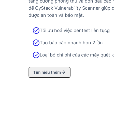
tăng cường phòng thủ và đón đầu các 
để CyStack Vulnerability Scanner giúp 
được an toàn và bảo mật.
Tối ưu hoá việc pentest liên tụcg
Tạo báo cáo nhanh hơn 2 lần
Loại bỏ chi phí của các máy quét 
Tìm hiểu thêm