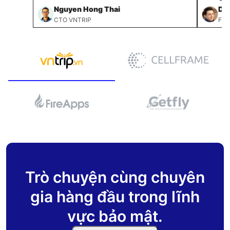
Nguyen Hong Thai
Dmi
CTO VNTRIP
FOU
Trò chuyện cùng chuyên
gia hàng đầu trong lĩnh
vực bảo mật.