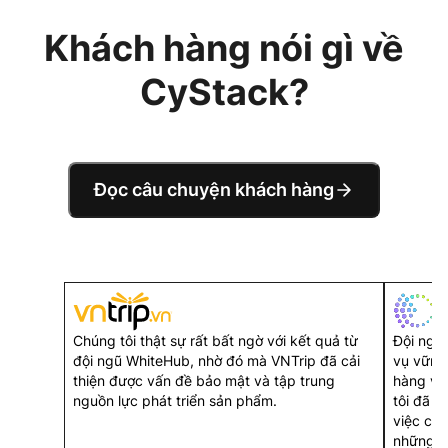
Khách hàng nói gì về
CyStack?
Đọc câu chuyện khách hàng
Chúng tôi thật sự rất bất ngờ với kết quả từ
Đội ngũ
đội ngũ WhiteHub, nhờ đó mà VNTrip đã cải
vụ vững
thiện được vấn đề bảo mật và tập trung
hàng và 
nguồn lực phát triển sản phẩm.
tôi đã c
việc cùn
những nơ