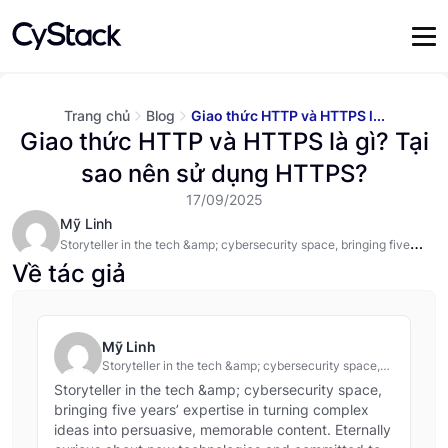
Trang chủ
Blog
Giao thức HTTP và HTTPS l...
Giao thức HTTP và HTTPS là gì? Tại
sao nên sử dụng HTTPS?
17/09/2025
Mỹ Linh
Storyteller in the tech &amp; cybersecurity space, bringing five
years’ expertise in turning complex ideas into persuasive,
Về tác giả
memorable content. Eternally curious about new technologies and
committed to staying ahead of the curve in security trends and
threat intelligence.
Mỹ Linh
Storyteller in the tech &amp; cybersecurity space,
bringing five years’ expertise in turning complex
Storyteller in the tech &amp; cybersecurity space,
ideas into persuasive, memorable content. Eternally
bringing five years’ expertise in turning complex
curious about new technologies and committed to
ideas into persuasive, memorable content. Eternally
staying ahead of the curve in security trends and