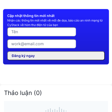
Cập nhật thông tin mới nhất
Nhận các thông tin mới nhất về mối đe dọa, báo cáo an ninh mạng từ
CyStack về hòm thư điện tử của bạn
Đăng ký ngay
Thảo luận
(
0
)