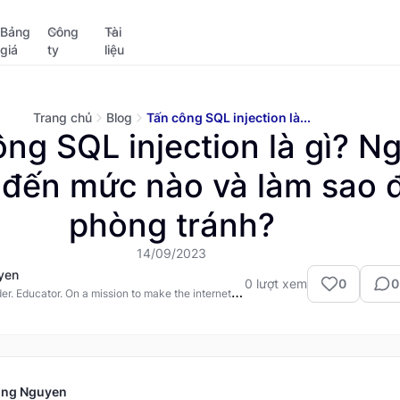
Bảng
Công
Tài
giá
ty
liệu
Trang chủ
Blog
Tấn công SQL injection là...
ng SQL injection là gì? N
 đến mức nào và làm sao 
phòng tránh?
14/09/2023
yen
0
lượt xem
0
0
er. Educator. On a mission to make the internet
ung Nguyen