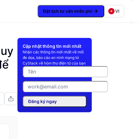
Đặt lịch tư vấn miễn phí
VI
Cập nhật thông tin mới nhất
guy
Nhận các thông tin mới nhất về mối
đe dọa, báo cáo an ninh mạng từ
để
CyStack về hòm thư điện tử của bạn
Đăng ký ngay