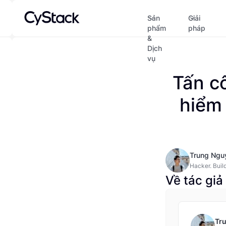
Sản
Giải
phẩm
pháp
&
Dịch
vụ
Tấn cô
hiểm
Trung Ngu
Hacker. Build
safer.
Về tác giả
Tr