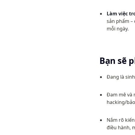
Làm việc t
sản phẩm – 
mỗi ngày.
Bạn sẽ p
Đang là sinh
Đam mê và m
hacking/bả
Nắm rõ kiến 
điều hành, m