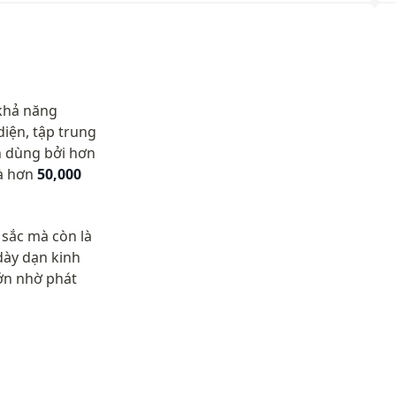
khả năng 
iện, tập trung 
vào bảo vệ dữ liệu và bảo mật hệ thống. Các giải pháp của CyStack được tin dùng bởi hơn 
à hơn 
50,000 
sắc mà còn là 
ày dạn kinh 
ớn nhờ phát 