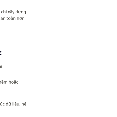
 chỉ xây dựng 
an toàn hơn 
:
ội
mềm hoặc 
c dữ liệu, hệ 