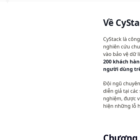
Về CySta
CyStack là công
nghiên cứu chuy
200 khách hàn
người dùng trê
Đội ngũ chuyên 
diễn giả tại cá
nghiệm, được v
hiện những lỗ 
Chương t