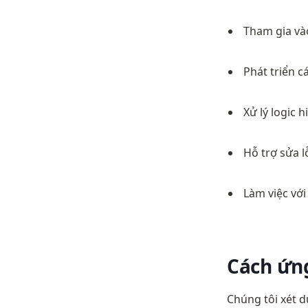
Tham gia và
Phát triển 
Xử lý logic h
Hỗ trợ sửa l
Làm việc vớ
Cách ứn
Chúng tôi xét d