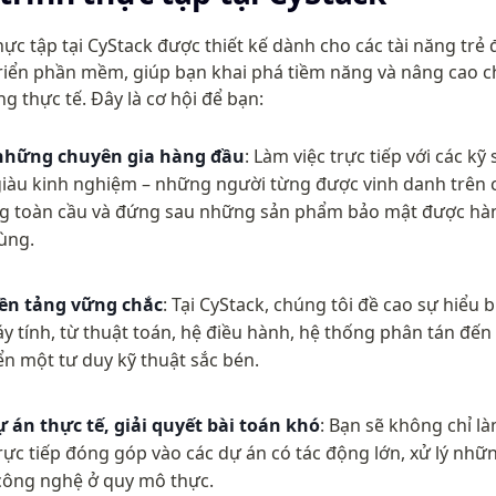
ực tập tại CyStack được thiết kế dành cho các tài năng trẻ
riển phần mềm, giúp bạn khai phá tiềm năng và nâng cao 
g thực tế. Đây là cơ hội để bạn:
 những chuyên gia hàng đầu
: Làm việc trực tiếp với các kỹ
àu kinh nghiệm – những người từng được vinh danh trên c
g toàn cầu và đứng sau những sản phẩm bảo mật được hà
ùng.
ền tảng vững chắc
: Tại CyStack, chúng tôi đề cao sự hiểu bi
 tính, từ thuật toán, hệ điều hành, hệ thống phân tán đến 
ển một tư duy kỹ thuật sắc bén.
 án thực tế, giải quyết bài toán khó
: Bạn sẽ không chỉ là
rực tiếp đóng góp vào các dự án có tác động lớn, xử lý nhữn
công nghệ ở quy mô thực.