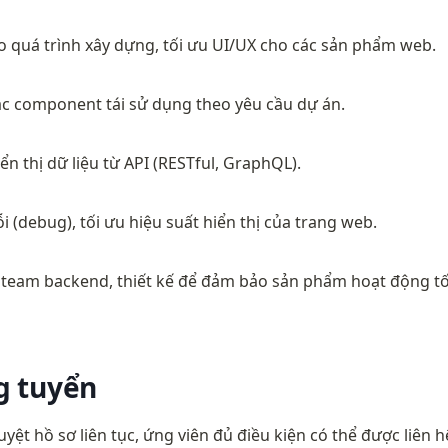
o quá trình xây dựng, tối ưu UI/UX cho các sản phẩm web.
các component tái sử dụng theo yêu cầu dự án.
iển thị dữ liệu từ API (RESTful, GraphQL).
ỗi (debug), tối ưu hiệu suất hiển thị của trang web.
i team backend, thiết kế để đảm bảo sản phẩm hoạt động tố
g tuyển
uyệt hồ sơ liên tục, ứng viên đủ điều kiện có thể được liên 