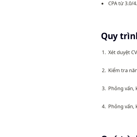
CPA từ 3.0/4
Quy trìn
Xét duyệt C
Kiểm tra năn
Phỏng vấn, k
Phỏng vấn, k