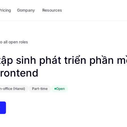
Pricing
Company
Resources
o all open roles
tập sinh phát triển phần 
rontend
In-office (Hanoi)
Part-time
Open
w