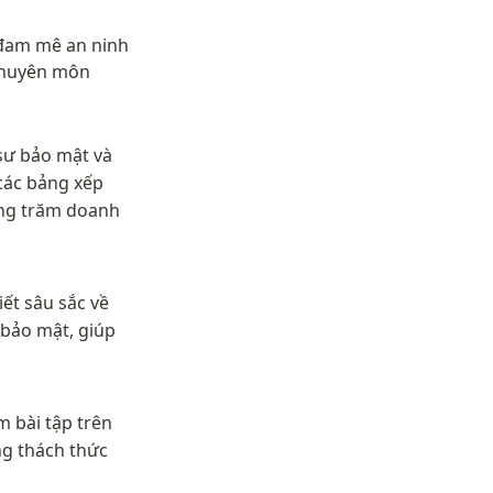
 đam mê an ninh 
chuyên môn 
 sư bảo mật và 
ác bảng xếp 
ng trăm doanh 
ết sâu sắc về 
bảo mật, giúp 
m bài tập trên 
g thách thức 