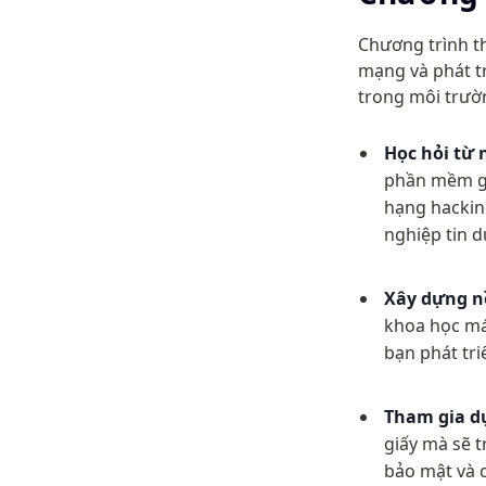
Chương trình th
mạng và phát t
trong môi trườn
Học hỏi từ
phần mềm gi
hạng hackin
nghiệp tin d
Xây dựng n
khoa học máy
bạn phát tri
Tham gia dự
giấy mà sẽ t
bảo mật và 