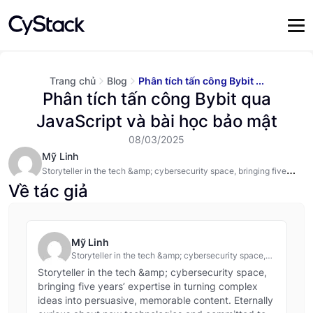
Trang chủ
Blog
Phân tích tấn công Bybit ...
Phân tích tấn công Bybit qua
JavaScript và bài học bảo mật
08/03/2025
Mỹ Linh
Storyteller in the tech &amp; cybersecurity space, bringing five
years’ expertise in turning complex ideas into persuasive,
Về tác giả
memorable content. Eternally curious about new technologies and
committed to staying ahead of the curve in security trends and
threat intelligence.
Mỹ Linh
Storyteller in the tech &amp; cybersecurity space,
bringing five years’ expertise in turning complex
Storyteller in the tech &amp; cybersecurity space,
ideas into persuasive, memorable content. Eternally
bringing five years’ expertise in turning complex
curious about new technologies and committed to
ideas into persuasive, memorable content. Eternally
staying ahead of the curve in security trends and