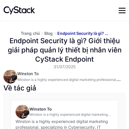
Trang chủ
Blog
Endpoint Security là gì? ...
Endpoint Security là gì? Giới thiệu
giải pháp quản lý thiết bị nhân viên
CyStack Endpoint
31/07/2025
Winston To
Winston is a highly experienced digital marketing professional,
specializing in Cybersecurity, IT services, and Software as a
Về tác giả
Service (SaaS). @#@ Tôi là một technical writer trong lĩnh vực bảo
mật, dịch vụ CNTT và phát triển phần mềm.
Winston To
Winston is a highly experienced digital marketing
professional, specializing in Cybersecurity, IT
Winston is a highly experienced digital marketing
services, and Software as a Service (SaaS). @#@
professional, specializing in Cybersecurity, IT