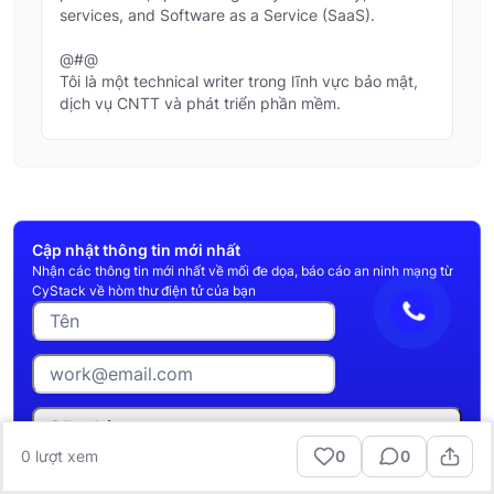
Tôi là một technical writer trong lĩnh vực bảo mật,
services, and Software as a Service (SaaS).
dịch vụ CNTT và phát triển phần mềm.
@#@
Tôi là một technical writer trong lĩnh vực bảo mật,
dịch vụ CNTT và phát triển phần mềm.
Cập nhật thông tin mới nhất
Nhận các thông tin mới nhất về mối đe dọa, báo cáo an ninh mạng từ
CyStack về hòm thư điện tử của bạn
Đăng ký ngay
0
lượt xem
0
0