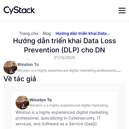
Trang chủ
Blog
Hướng dẫn triển khai Data...
Hướng dẫn triển khai Data Loss
Prevention (DLP) cho DN
31/10/2025
Winston To
Winston is a highly experienced digital marketing professional,
specializing in Cybersecurity, IT services, and Software as a
Về tác giả
Service (SaaS). @#@ Tôi là một technical writer trong lĩnh vực bảo
mật, dịch vụ CNTT và phát triển phần mềm.
Winston To
Winston is a highly experienced digital marketing
professional, specializing in Cybersecurity, IT
Winston is a highly experienced digital marketing
services, and Software as a Service (SaaS). @#@
professional, specializing in Cybersecurity, IT
Tôi là một technical writer trong lĩnh vực bảo mật,
services, and Software as a Service (SaaS).
dịch vụ CNTT và phát triển phần mềm.