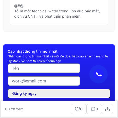
@#@
Tôi là một technical writer trong lĩnh vực bảo mật,
dịch vụ CNTT và phát triển phần mềm.
Cập nhật thông tin mới nhất
Nhận các thông tin mới nhất về mối đe dọa, báo cáo an ninh mạng từ
CyStack về hòm thư điện tử của bạn
Đăng ký ngay
0
lượt xem
0
0