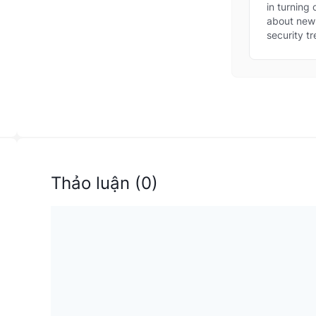
new
in turning
thre
about new 
security tr
Thảo luận
(
0
)