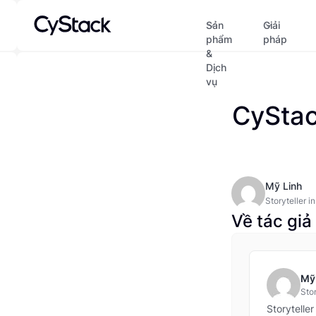
Sản
Giải
phẩm
pháp
&
Dịch
vụ
CyStac
Mỹ Linh
Storyteller i
five years’ e
Về tác giả
memorable co
and committe
trends and th
Mỹ
Stor
tur
Storytelle