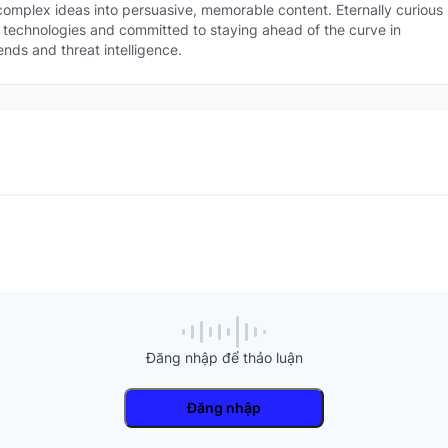
 technologies and committed to staying ahead of the curve in security trends an
 complex ideas into persuasive, memorable content. Eternally curious
at intelligence.
technologies and committed to staying ahead of the curve in
ends and threat intelligence.
Đăng nhập để thảo luận
Đăng nhập