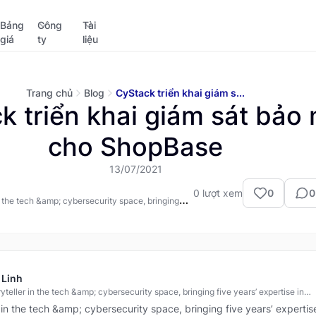
Bảng
Công
Tài
giá
ty
liệu
Trang chủ
Blog
CyStack triển khai giám s...
k triển khai giám sát bảo
cho ShopBase
13/07/2021
0
lượt xem
0
0
n the tech &amp; cybersecurity space, bringing
xpertise in turning complex ideas into persuasive,
ntent. Eternally curious about new technologies
d to staying ahead of the curve in security
reat intelligence.
 Linh
yteller in the tech &amp; cybersecurity space, bringing five years’ expertise in
ning complex ideas into persuasive, memorable content. Eternally curious about
r in the tech &amp; cybersecurity space, bringing five years’ expertis