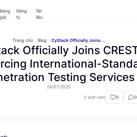
Bảng
Công
Tài
giá
ty
liệu
Trang chủ
Blog
CyStack Officially Joins ...
ack Officially Joins CREST
rcing International-Stand
etration Testing Services
24/07/2025
0
lượt xem
0
0
nntk