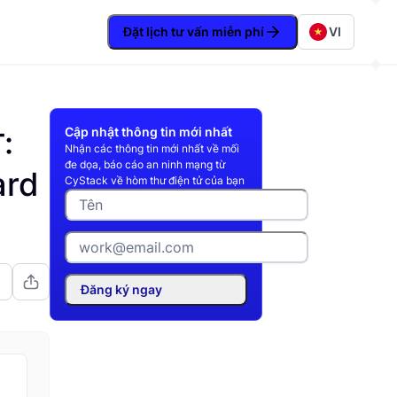
Đặt lịch tư vấn miễn phí
VI
Cập nhật thông tin mới nhất
:
Nhận các thông tin mới nhất về mối
đe dọa, báo cáo an ninh mạng từ
ard
CyStack về hòm thư điện tử của bạn
Đăng ký ngay