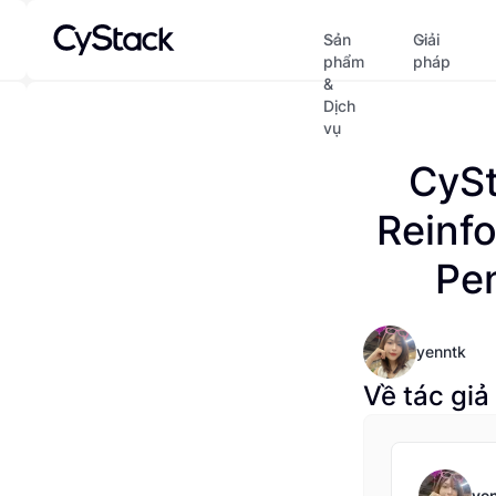
Sản
Giải
phẩm
pháp
&
Dịch
vụ
CySt
Reinfo
Pen
yenntk
Về tác giả
ye