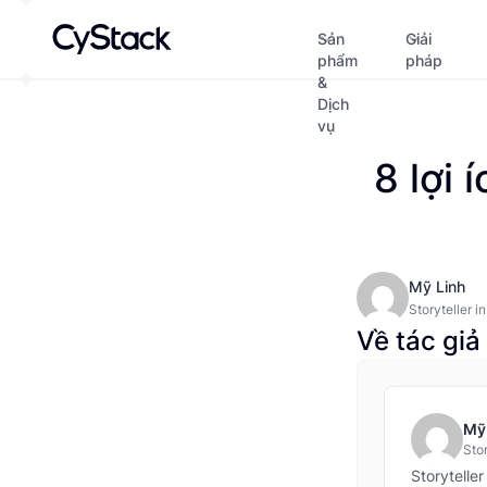
Sản
Giải
phẩm
pháp
&
Dịch
vụ
8 lợi
Mỹ Linh
Storyteller i
five years’ e
Về tác giả
memorable co
and committe
trends and th
Mỹ
Stor
tur
Storytelle