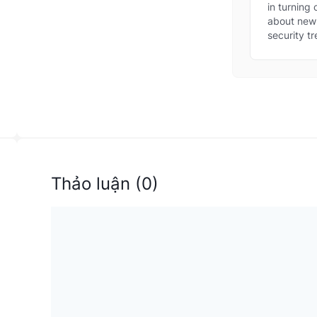
new
in turning
thre
about new 
security tr
Thảo luận
(
0
)