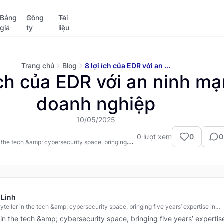
Bảng
Công
Tài
giá
ty
liệu
Trang chủ
Blog
8 lợi ích của EDR với an ...
 ích của EDR với an ninh m
doanh nghiệp
10/05/2025
0
lượt xem
0
0
n the tech &amp; cybersecurity space, bringing
xpertise in turning complex ideas into persuasive,
ntent. Eternally curious about new technologies
d to staying ahead of the curve in security
reat intelligence.
 Linh
yteller in the tech &amp; cybersecurity space, bringing five years’ expertise in
ning complex ideas into persuasive, memorable content. Eternally curious about
r in the tech &amp; cybersecurity space, bringing five years’ expertis