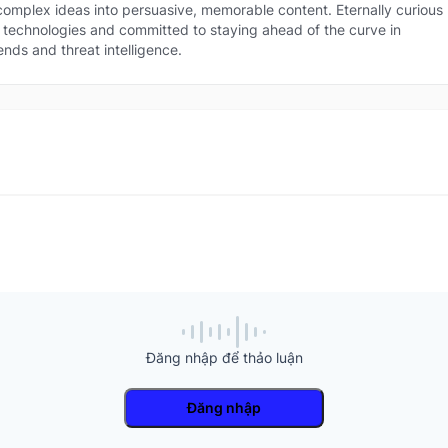
 technologies and committed to staying ahead of the curve in security trends an
 complex ideas into persuasive, memorable content. Eternally curious
at intelligence.
technologies and committed to staying ahead of the curve in
ends and threat intelligence.
Đăng nhập để thảo luận
Đăng nhập