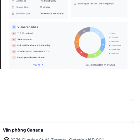
Văn phòng Canada
2376 Dundas St W, Toronto, Ontario M6P 0C1,