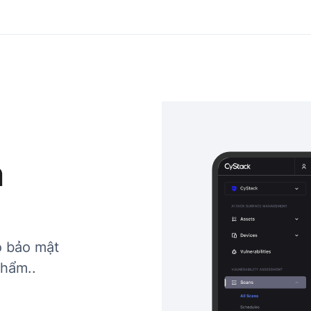
n
o bảo mật
phẩm..