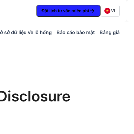
Đặt lịch tư vấn miễn phí
VI
ở sở dữ liệu về lỗ hổng
Báo cáo bảo mật
Bảng giá
Disclosure