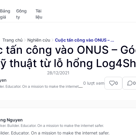
Bảng
Công
Tài
giá
ty
liệu
Trang chủ
Nghiên cứu
Cuộc tấn công vào ONUS – ...
 tấn công vào ONUS – Gó
kỹ thuật từ lỗ hổng Log4Sh
28/12/2021
yen
0
lượt xem
0
0
er. Educator. On a mission to make the internet
ung Nguyen
er. Builder. Educator. On a mission to make the internet safer.
ilder. Educator. On a mission to make the internet safer.