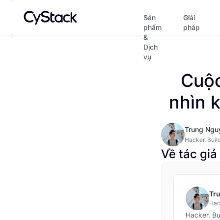
Sản
Giải
phẩm
pháp
&
Dịch
vụ
Cuộc
nhìn 
Trung Ngu
Hacker. Build
safer.
Về tác giả
Tr
Hack
Hacker. Bu