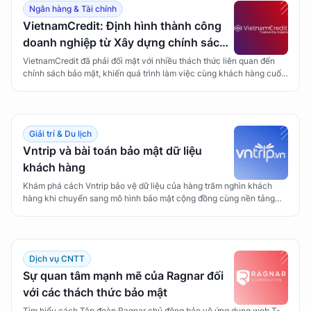
Ngân hàng & Tài chính
VietnamCredit: Định hình thành công
doanh nghiệp từ Xây dựng chính sách
bảo mật
VietnamCredit đã phải đối mặt với nhiều thách thức liên quan đến
chính sách bảo mật, khiến quá trình làm việc cùng khách hàng cuối
gặp nhiều khó khăn. CyStack đã giúp VietnamCredit vượt qua trở
ngại và chinh phục niềm tin của khách hàng.
Giải trí & Du lịch
Vntrip và bài toán bảo mật dữ liệu
khách hàng
Khám phá cách Vntrip bảo vệ dữ liệu của hàng trăm nghìn khách
hàng khi chuyển sang mô hình bảo mật cộng đồng cùng nền tảng
WhiteHub của CyStack.
Dịch vụ CNTT
Sự quan tâm mạnh mẽ của Ragnar đối
với các thách thức bảo mật
Tìm hiểu cách Tập đoàn Ragnar chủ động bảo vệ ứng dụng web T-