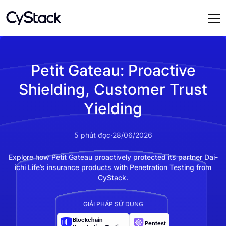
Petit Gateau: Proactive
Shielding, Customer Trust
Yielding
5
phút đọc
·
28/06/2026
Explore how Petit Gateau proactively protected its partner Dai-
ichi Life’s insurance products with Penetration Testing from
CyStack.
GIẢI PHÁP SỬ DỤNG
Blockchain
Pentest