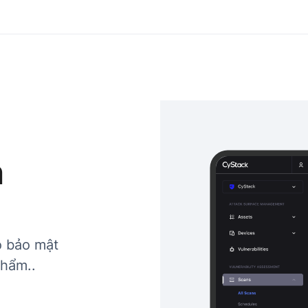
n
o bảo mật
phẩm..