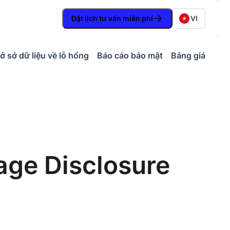
Đặt lịch tư vấn miễn phí
VI
ở sở dữ liệu về lỗ hổng
Báo cáo bảo mật
Bảng giá
age Disclosure