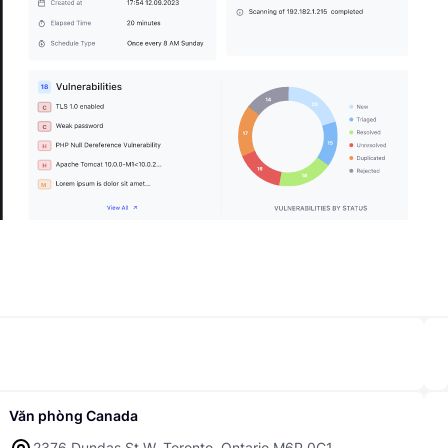
Văn phòng Canada
2376 Dundas St W, Toronto, Ontario M6P 0C1,