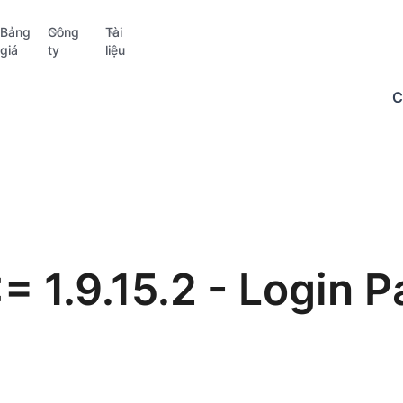
Bảng
Công
Tài
giá
ty
liệu
C
 1.9.15.2 - Login P