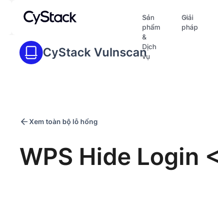
Sản
Giải
phẩm
pháp
&
Dịch
CyStack Vulnscan
vụ
Xem toàn bộ lỗ hổng
WPS Hide Login <=