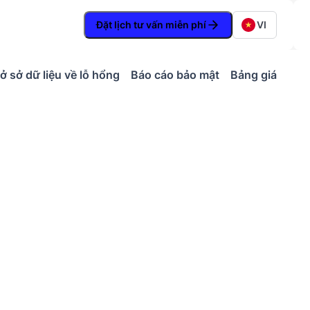
Đặt lịch tư vấn miễn phí
VI
ở sở dữ liệu về lỗ hổng
Báo cáo bảo mật
Bảng giá