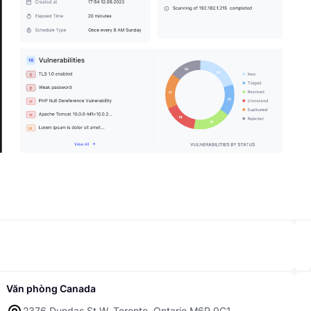
Văn phòng Canada
2376 Dundas St W, Toronto, Ontario M6P 0C1,