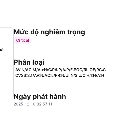
Mức độ nghiêm trọng
Critical
he
Phân loại
AV:N/AC:M/Au:N/C:P/I:P/A:P/E:POC/RL:OF/RC:C
CVSS:3.1/AV:N/AC:L/PR:N/UI:N/S:U/C:H/I:H/A:H
Ngày phát hành
2025-12-10 02:57:11