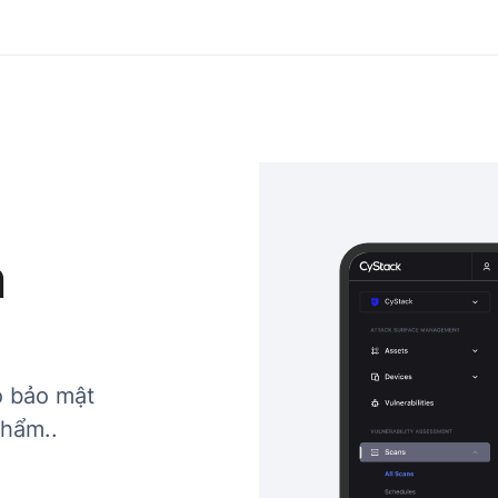
n
o bảo mật
phẩm..