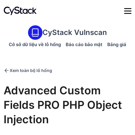
CyStack Vulnscan
Cở sở dữ liệu về lỗ hổng
Báo cáo bảo mật
Bảng giá
Xem toàn bộ lỗ hổng
Advanced Custom
Fields PRO PHP Object
Injection