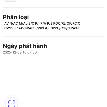
Phân loại
AV:N/AC:M/Au:S/C:P/I:P/A:P/E:POC/RL:OF/RC:C
CVSS:3.1/AV:N/AC:L/PR:L/UI:N/S:U/C:H/I:H/A:H
Ngày phát hành
2025-12-08 10:07:50