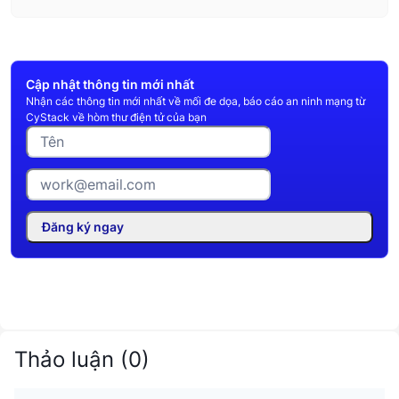
Cập nhật thông tin mới nhất
Nhận các thông tin mới nhất về mối đe dọa, báo cáo an ninh mạng từ
CyStack về hòm thư điện tử của bạn
Đăng ký ngay
Thảo luận
(
0
)