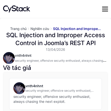
Trang chủ
Nghiên cứu
SQL Injection and Imprope...
SQL Injection and Improper Access
Control in Joomla’s REST API
13/04/2026
vnth4nhnt
security engineer, offensive security enthusiast, always chasing
the next exploit.
Về tác giả
vnth4nhnt
security engineer, offensive security enthusiast,
always chasing the next exploit.
security engineer, offensive security enthusiast,
always chasing the next exploit.