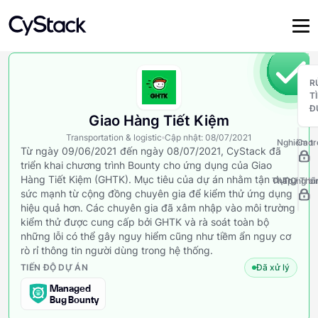
R
T
Đ
Giao Hàng Tiết Kiệm
Transportation & logistic
Cập nhật
:
08/07/2021
Nghiêm tr
Cao
Từ ngày 09/06/2021 đến ngày 08/07/2021, CyStack đã
triển khai chương trình Bounty cho ứng dụng của Giao
Hàng Tiết Kiệm (GHTK). Mục tiêu của dự án nhằm tận dụng
Thấp / Thôn
Trung bì
sức mạnh từ cộng đồng chuyên gia để kiểm thử ứng dụng
hiệu quả hơn. Các chuyên gia đã xâm nhập vào môi trường
kiểm thử được cung cấp bởi GHTK và rà soát toàn bộ
những lỗi có thể gây nguy hiểm cũng như tiềm ẩn nguy cơ
rò rỉ thông tin người dùng trong hệ thống.
TIẾN ĐỘ DỰ ÁN
Đã xử lý
Managed
Bug Bounty