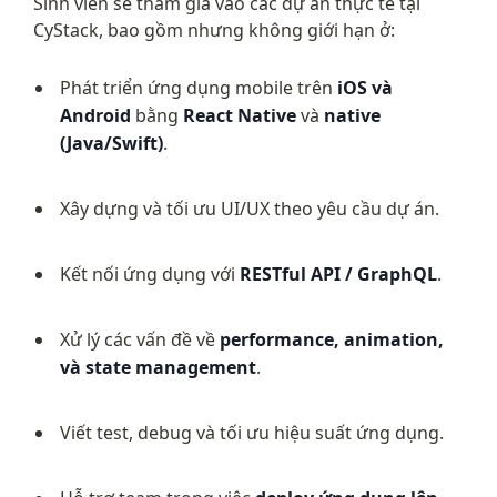
Sinh viên sẽ tham gia vào các dự án thực tế tại 
CyStack, bao gồm nhưng không giới hạn ở:
Phát triển ứng dụng mobile trên 
iOS và 
Android
 bằng 
React Native
 và 
native 
(Java/Swift)
.
Xây dựng và tối ưu UI/UX theo yêu cầu dự án.
Kết nối ứng dụng với 
RESTful API / GraphQL
.
Xử lý các vấn đề về 
performance, animation, 
và state management
.
Viết test, debug và tối ưu hiệu suất ứng dụng.