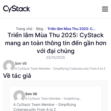
Trang chủ
Blog
Triển lãm Mùa Thu 2025: C...
Triển lãm Mùa Thu 2025: CyStack
mang an toàn thông tin đến gần hơn
với đại chúng
23/10/2025
Sơn Võ
A CyStack Team Member - Simplifying Cybersecurity From A to Z
Về tác giả
Sơn Võ
A CyStack Team Member - Simplifying
Cybersecurity From A to Z
A CyStack Team Member - Simplifying
Cybersecurity From A to Z