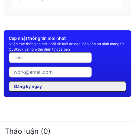
Cập nhật thông tin mới nhất
Nhận các thông tin mới nhất về mối đe dọa, báo cáo an ninh mạng từ
CyStack về hòm thư điện tử của bạn
Đăng ký ngay
Thảo luận
(
0
)