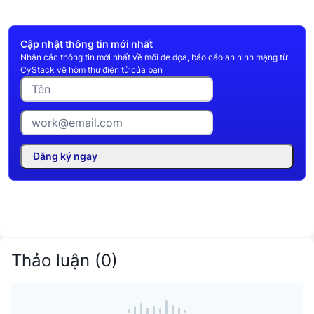
Cập nhật thông tin mới nhất
Nhận các thông tin mới nhất về mối đe dọa, báo cáo an ninh mạng từ
CyStack về hòm thư điện tử của bạn
Đăng ký ngay
Thảo luận
(
0
)