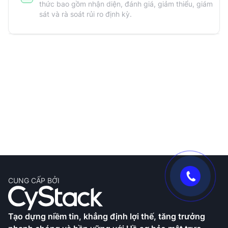
thức bao gồm nhận diện, đánh giá, giảm thiểu, giám
sát và rà soát rủi ro định kỳ.
CUNG CẤP BỞI
Tạo dựng niềm tin, khẳng định lợi thế, tăng trưởng