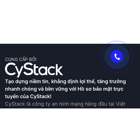
CUNG CẤP BỞI
Tạo dựng niềm tin, khẳng định lợi thế, tăng trưởng
nhanh chóng và bền vững với Hồ sơ bảo mật trực
tuyến của CyStack!
CyStack là công ty an ninh mạng hàng đầu tại Việt
Nam, với khả năng nghiên cứu chuyên sâu cũng như
phát triển các sản phẩm và dịch vụ toàn diện. Hồ sơ
bảo mật trực tuyến là giải pháp giúp doanh nghiệp
hoàn thiện hồ sơ thể hiện cam kết tuân thủ các quy