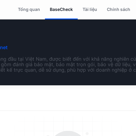
Tổng quan
BaseCheck
Tài liệu
Chính sách
net
àng đầu tại Việt Nam, được biết đến với khả năng nghiên 
 gồm đánh giá bảo mật, bảo mật trọn gói, bảo vệ dữ liệu, v
ết kế trực quan, dễ sử dụng, phù hợp với doanh nghiệp ở 