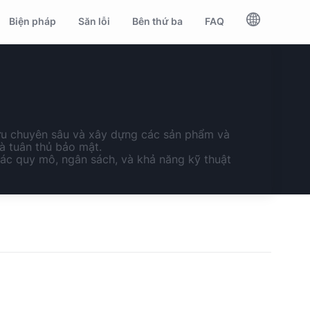
Biện pháp
Săn lỗi
Bên thứ ba
FAQ
cứu chuyên sâu và xây dựng các sản phẩm và
à tuân thủ bảo mật.
các quy mô, ngân sách, và khả năng kỹ thuật