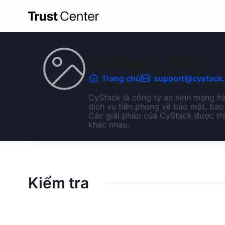
CyStack.,JSC
Trang chủ
support@cystack.
CyStack là công ty an ninh mạng h
dịch vụ tiên phong về bảo mật, bao
Các giải pháp của CyStack được thi
khác nhau.
Kiểm tra