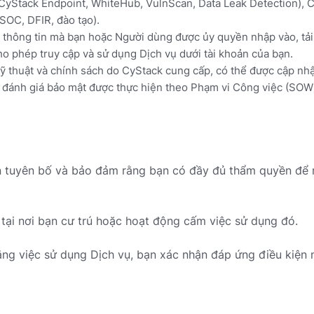
yStack Endpoint, WhiteHub, VulnScan, Data Leak Detection), C
SOC, DFIR, đào tạo).
à thông tin mà bạn hoặc Người dùng được ủy quyền nhập vào, tải
o phép truy cập và sử dụng Dịch vụ dưới tài khoản của bạn.
kỹ thuật và chính sách do CyStack cung cấp, có thể được cập nhật
à đánh giá bảo mật được thực hiện theo Phạm vi Công việc (SOW)
n tuyên bố và bảo đảm rằng bạn có đầy đủ thẩm quyền để 
tại nơi bạn cư trú hoặc hoạt động cấm việc sử dụng đó.
ằng việc sử dụng Dịch vụ, bạn xác nhận đáp ứng điều kiện 