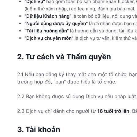
"Dịch vụ"
bao gồm toàn bộ sản phẩm SaaS (Locker, C
(kiểm thử xâm nhập, red teaming, đánh giá bảo mật, 
"Dữ liệu Khách hàng"
là toàn bộ dữ liệu, nội dung v
"Người dùng được ủy quyền"
là cá nhân được bạn ch
"Tài liệu hướng dẫn"
là hướng dẫn sử dụng, tài liệu 
"Dịch vụ chuyên môn"
là dịch vụ tư vấn, kiểm thử v
2. Tư cách và Thẩm quyền
2.1 Nếu bạn đăng ký thay mặt cho một tổ chức, bạ
trường hợp đó, "bạn" được hiểu là tổ chức.
2.2 Bạn không được sử dụng Dịch vụ nếu pháp luật 
2.3 Dịch vụ chỉ dành cho người từ
16 tuổi trở lên
. B
3. Tài khoản