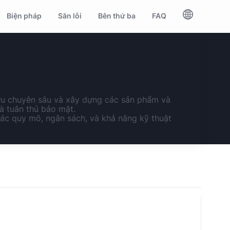
Biện pháp
Săn lỗi
Bên thứ ba
FAQ
cứu chuyên sâu và xây dựng các sản phẩm và
à tuân thủ bảo mật.
các quy mô, ngân sách, và khả năng kỹ thuật