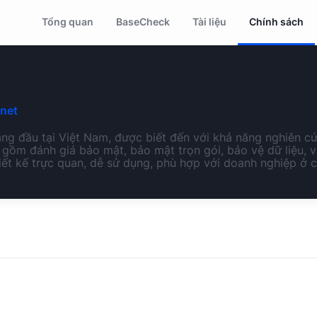
Tổng quan
BaseCheck
Tài liệu
Chính sách
net
àng đầu tại Việt Nam, được biết đến với khả năng nghiên 
 gồm đánh giá bảo mật, bảo mật trọn gói, bảo vệ dữ liệu, v
ết kế trực quan, dễ sử dụng, phù hợp với doanh nghiệp ở 