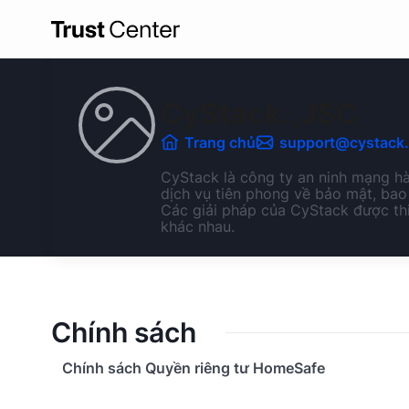
CyStack.,JSC
Trang chủ
support@cystack.
CyStack là công ty an ninh mạng h
dịch vụ tiên phong về bảo mật, bao
Các giải pháp của CyStack được thi
khác nhau.
Chính sách
Chính sách Quyền riêng tư HomeSafe