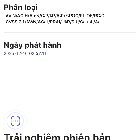
Phân loại
AV:N/AC:H/Au:N/C:P/I:P/A:P/E:POC/RL:OF/RC:C
CVSS:3.1/AV:N/AC:H/PR:N/UI:R/S:U/C:L/I:L/A:L
Ngày phát hành
2025-12-10 02:57:11
Trải nghiệm phiên bản