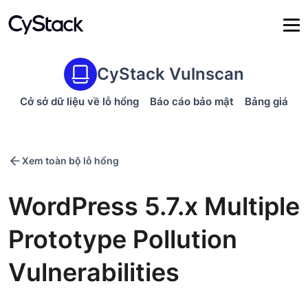
CyStack Vulnscan
Cở sở dữ liệu về lỗ hổng
Báo cáo bảo mật
Bảng giá
Xem toàn bộ lỗ hổng
WordPress 5.7.x Multiple
Prototype Pollution
Vulnerabilities